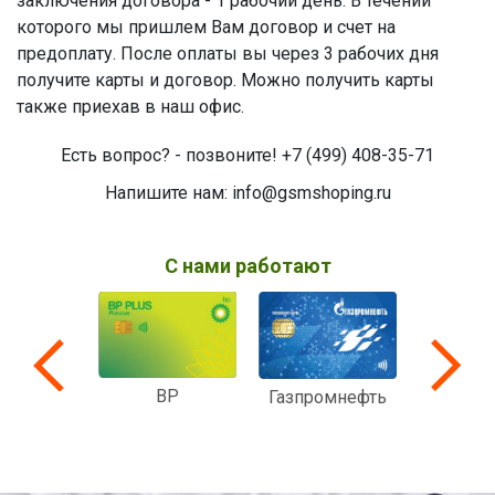
заключения договора - 1 рабочий день. В течении
которого мы пришлем Вам договор и счет на
предоплату. После оплаты вы через 3 рабочих дня
получите карты и договор. Можно получить карты
также приехав в наш офис.
Есть вопрос? - позвоните! +7 (499) 408-35-71
Напишите нам: info@gsmshoping.ru
С нами работают
BP
Вездеход
Мульти
Газпромнефть
ком