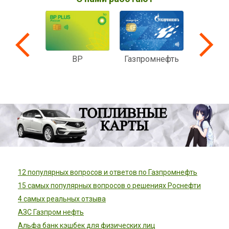
BP
ездеход
Мультик
Газпромнефть
комп
12 популярных вопросов и ответов по Газпромнефть
15 самых популярных вопросов о решениях Роснефти
4 самых реальных отзыва
АЗС Газпром нефть
Альфа банк кэшбек для физических лиц