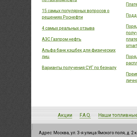
Плат
15 самых популярных вопросов о
Подд
решениях Роснефти
Поря
4 самых реальных отзыва
полу
АЗС Газпром нефть
плат
smart
Альфа банк кэшбек для физических
лиц
Поря
расп
Варианты получения СУГ по безналу
Преи
личн
Акции
F.A.Q.
Наши топливные
Адрес: Москва, ул. 3-я улица Ямского поля, д. 2 