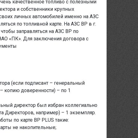
 очень качественное топливо с полезными
ектора и собственники крупных
 своих личных автомобилей именно на АЗС
ляться по топливной карте. На АЗС ВР в г.
 чтобы заправляться на АЗС ВР по
ЗАО «ПК». Для заключения договора с
кументы
тора (если подписант – генеральный
– копию доверенности) – по 1
альный директор был избран коллегиально
а Директоров, например) – 1 экземпляр.
боты по карте ВР PLUS такие:
карты не накопительные;