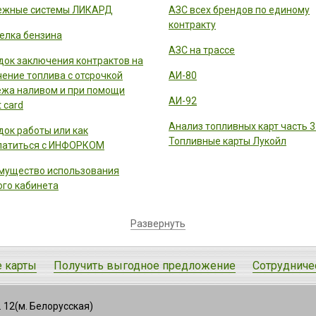
ежные системы ЛИКАРД
АЗС всех брендов по единому
контракту
елка бензина
АЗС на трассе
док заключения контрактов на
чение топлива с отсрочкой
АИ-80
ежа наливом и при помощи
АИ-92
 card
Анализ топливных карт часть 3
док работы или как
Топливные карты Лукойл
латиться с ИНФОРКОМ
мущество использования
ого кабинета
Развернуть
 карты
Получить выгодное предложение
Сотрудниче
к. 12(м. Белорусская)