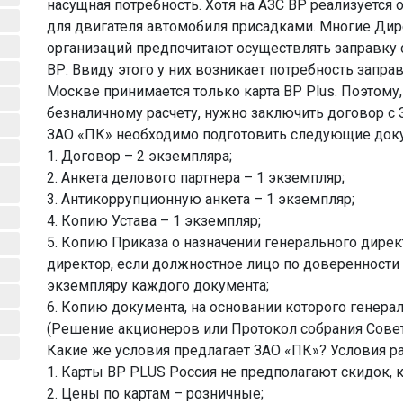
насущная потребность. Хотя на АЗС ВР реализуется
для двигателя автомобиля присадками. Многие Дир
организаций предпочитают осуществлять заправку
ВР. Ввиду этого у них возникает потребность заправ
Москве принимается только карта ВР Plus. Поэтому,
безналичному расчету, нужно заключить договор с 
ЗАО «ПК» необходимо подготовить следующие до
1. Договор – 2 экземпляра;
2. Анкета делового партнера – 1 экземпляр;
3. Антикоррупционную анкета – 1 экземпляр;
4. Копию Устава – 1 экземпляр;
5. Копию Приказа о назначении генерального дирек
директор, если должностное лицо по доверенности 
экземпляру каждого документа;
6. Копию документа, на основании которого генер
(Решение акционеров или Протокол собрания Совет
Какие же условия предлагает ЗАО «ПК»? Условия ра
1. Карты ВР PLUS Россия не предполагают скидок, 
2. Цены по картам – розничные;