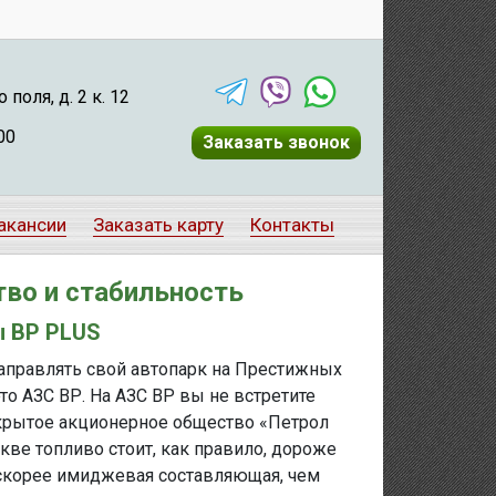
поля, д. 2 к. 12
00
Заказать звонок
акансии
Заказать карту
Контакты
тво и стабильность
ы BP PLUS
правлять свой автопарк на Престижных
то АЗС ВР. На АЗС ВР вы не встретите
акрытое акционерное общество «Петрол
кве топливо стоит, как правило, дороже
о скорее имиджевая составляющая, чем