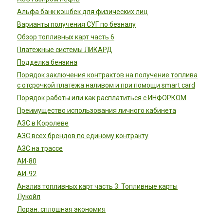
Альфа банк кэшбек для физических лиц
Варианты получения СУГ по безналу
Обзор топливных карт часть 6
Платежные системы ЛИКАРД
Подделка бензина
Порядок заключения контрактов на получение топлива
с отсрочкой платежа наливом и при помощи smart card
Порядок работы или как расплатиться с ИНФОРКОМ
Преимущество использования личного кабинета
АЗС в Королеве
АЗС всех брендов по единому контракту
АЗС на трассе
АИ-80
АИ-92
Анализ топливных карт часть 3: Топливные карты
Лукойл
Лоран: сплошная экономия