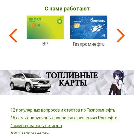
С нами работают
BP
Вездеход
Мульти
Газпромнефть
ком
12 популярных вопросов и ответов по Газпромнефть
15 самых популярных вопросов о решениях Роснефти
4 самых реальных отзыва
АЗС Газпром нефть