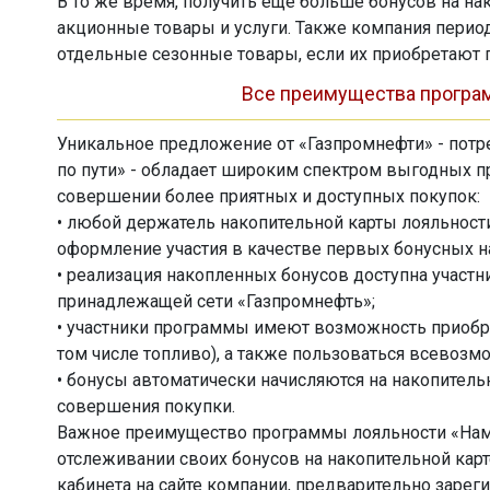
В то же время, получить еще больше бонусов на н
акционные товары и услуги. Также компания перио
отдельные сезонные товары, если их приобретают 
Все преимущества програ
Уникальное предложение от «Газпромнефти» - потр
по пути» - обладает широким спектром выгодных п
совершении более приятных и доступных покупок:
• любой держатель накопительной карты лояльност
оформление участия в качестве первых бонусных н
• реализация накопленных бонусов доступна участ
принадлежащей сети «Газпромнефть»;
• участники программы имеют возможность приобр
том числе топливо), а также пользоваться всевоз
• бонусы автоматически начисляются на накопитель
совершения покупки.
Важное преимущество программы лояльности «Нам 
отслеживании своих бонусов на накопительной карт
кабинета на сайте компании, предварительно зарег