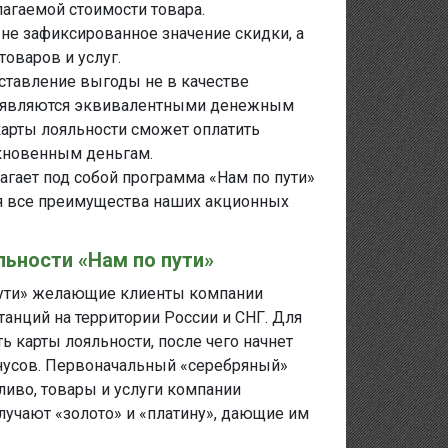
лагаемой стоимости товара.
не зафиксированное значение скидки, а
товаров и услуг.
оставление выгоды не в качестве
ые являются эквивалентными денежным
арты лояльности сможет оплатить
кновенным деньгам.
агает под собой программа «Нам по пути»
уя все преимущества наших акционных
ьности «Нам по пути»
пути» желающие клиенты компании
танций на территории России и СНГ. Для
ь карты лояльности, после чего начнет
онусов. Первоначальный «серебряный»
ливо, товары и услуги компании
учают «золото» и «платину», дающие им