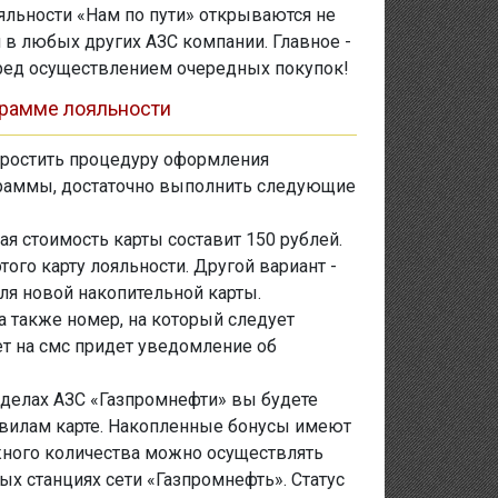
льности «Нам по пути» открываются не
и в любых других АЗС компании. Главное -
еред осуществлением очередных покупок!
грамме лояльности
простить процедуру оформления
ограммы, достаточно выполнить следующие
ая стоимость карты составит 150 рублей.
того карту лояльности. Другой вариант -
ля новой накопительной карты.
а также номер, на который следует
ет на смс придет уведомление об
еделах АЗС «Газпромнефти» вы будете
вилам карте. Накопленные бонусы имеют
жного количества можно осуществлять
ых станциях сети «Газпромнефть». Статус