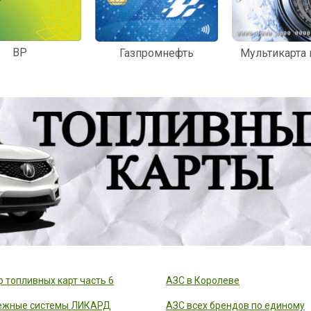
BP
Мультикарта
Газпромнефть
 топливных карт часть 6
АЗС в Королеве
ежные системы ЛИКАРД
АЗС всех брендов по единому