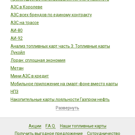
АЗС в Королеве
АЗС всех брендов по единому контракту
АЗС на трассе
АИ-80
АИ-92
Анализ топливных карт часть 3: Топливные карты
Лукойл
Лоран: сплошная экономия
Метан
Мини АЗС в кредит
Мобильное приложение на смарт-фоне вместо карты
НПЗ
Накопительные карты лояльности Газпром нефть
Развернуть
Акции
F.A.Q.
Наши топливные карты
Получить выгодное предложение
Сотрудничество