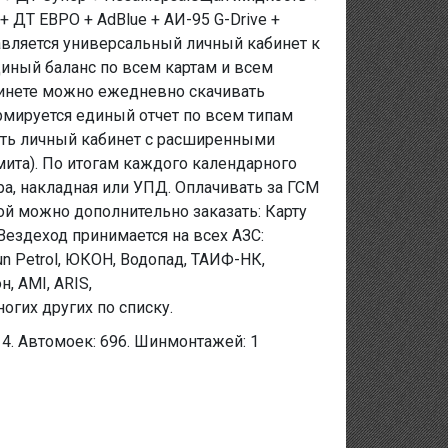
 ДТ ЕВРО + AdBlue + АИ-95 G-Drive +
авляется универсальный личный кабинет к
иный баланс по всем картам и всем
абинете можно ежедневно скачивать
рмируется единый отчет по всем типам
ить личный кабинет с расширенными
ита). По итогам каждого календарного
ра, накладная или УПД. Оплачивать за ГСМ
той можно дополнительно заказать: Карту
 Вездеход принимается на всех АЗС:
un Petrol, ЮКОН, Водопад, ТАИФ-НК,
, AMI, ARIS,
огих других по списку.
 14. Автомоек: 696. Шинмонтажей: 1