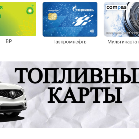
BP
Мультикарта
Газпромнефть