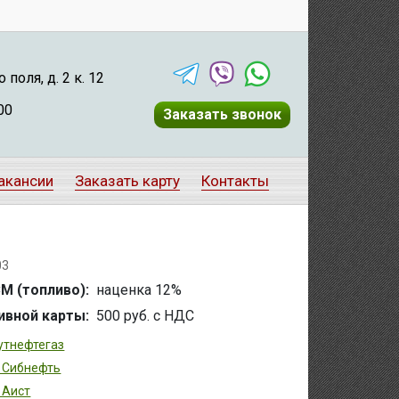
поля, д. 2 к. 12
00
Заказать звонок
акансии
Заказать карту
Контакты
03
СМ (топливо):
наценка 12%
ивной карты:
500 руб. с НДС
утнефтегаз
 Сибнефть
 Аист