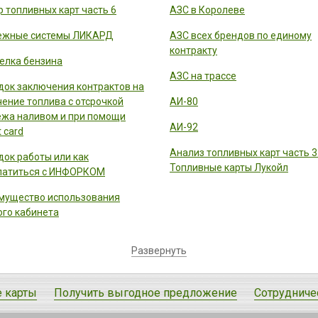
 топливных карт часть 6
АЗС в Королеве
ежные системы ЛИКАРД
АЗС всех брендов по единому
контракту
елка бензина
АЗС на трассе
док заключения контрактов на
чение топлива с отсрочкой
АИ-80
ежа наливом и при помощи
АИ-92
 card
Анализ топливных карт часть 3
док работы или как
Топливные карты Лукойл
латиться с ИНФОРКОМ
мущество использования
ого кабинета
Развернуть
 карты
Получить выгодное предложение
Сотрудниче