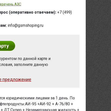
еречень АЗС
прос (оперативно отвечаем):
+7 (499)
нам:
info@gsmshoping.ru
арту
урентом по данной карте и
словия, заполните данную
е предложение
ся юридическими лицами за 1 день. По
фтепродукты:АИ-95 +АИ-92 + А-76/80 +
r + ДТ Супер + Незамерзающая жидкость +