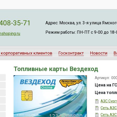
 408-35-71
Адрес: Москва, ул. 3-я улица Ямского 
Режим работы: ПН-ПТ с 9-00 до 18-
shoping.ru
 корпоративных клиентов
Госконтракт
Новости
В
Топливные карты Вездеход
Артикул:
00
Цена на Г
Цена топл
АЗС Сург
Сеть АЗС
Сеть АЗС