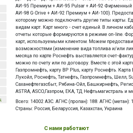
АИ-95 Премиум + АИ-95 Pulsar + АИ-92 Фирменный +
АИ-98 G-Drive + АИ-92 Премиум + АИ-100). Предост
которому можно подключить другие типы карты. Ед
видам карт. Карт много - счет единый. В личном к
отчеты которые формируются в режиме on-line. Фо
карт, используемыми клиентом. Можем предостав
возможностями (изменение вида топлива и/или лим
месяца по карте Роснефть выставляется счет-факту
можно по счету или по договору. Вместе с этой кар
Газпромнефть, карту BP Plus, карту Роснефть. Карта
Лукойл, Роснефть, Татнефть, Газпромнефть, Шелл, S
Саханефтегазсбыт, Рябина-Ойл, Башкирнефть, Регион
ASTRA, ASCO,Газпром, ЕКА, ТД Нефтьмагистраль и мн
ц
Всего: 14002 АЗС. АГНС (пропан): 188. АГНС (метан):
Страны: Россия, Беларуссия, Казахстан, Украина
С нами работают