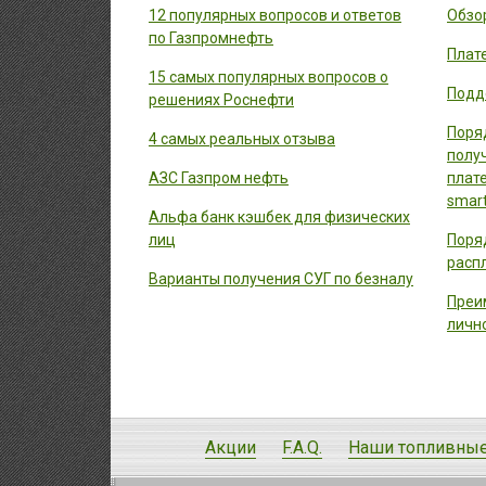
12 популярных вопросов и ответов
Обзор
по Газпромнефть
Плат
15 самых популярных вопросов о
Подд
решениях Роснефти
Поря
4 самых реальных отзыва
полу
АЗС Газпром нефть
плат
smart
Альфа банк кэшбек для физических
лиц
Поря
расп
Варианты получения СУГ по безналу
Преи
личн
Акции
F.A.Q.
Наши топливные