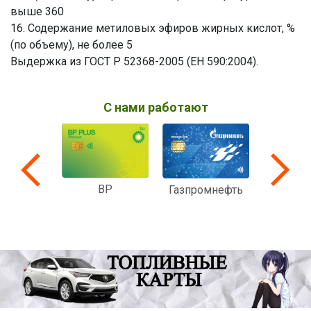
выше 360
16. Содержание метиловых эфиров жирных кислот, %
(по объему), не более 5
Выдержка из ГОСТ Р 52368-2005 (ЕН 590:2004).
С нами работают
BP
Вездеход
Мульти
Газпромнефть
ком